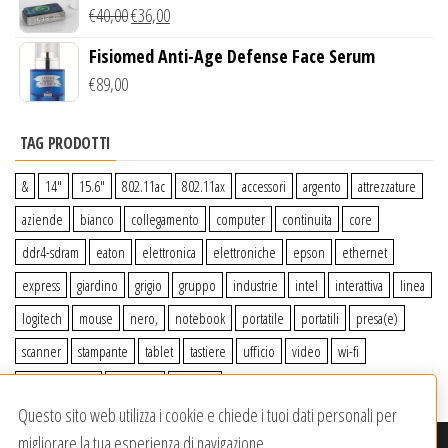
Wireless Qi
€
40,00
€
36,00
Fisiomed Anti-Age Defense Face Serum
€
89,00
TAG PRODOTTI
&
14″
15.6″
802.11ac
802.11ax
accessori
argento
attrezzature
aziende
bianco
collegamento
computer
continuita
core
ddr4-sdram
eaton
elettronica
elettroniche
epson
ethernet
express
giardino
grigio
gruppo
industrie
intel
interattiva
linea
logitech
mouse
nero,
notebook
portatile
portatili
presa(e)
scanner
stampante
tablet
tastiere
ufficio
video
wi-fi
wiiperdelivery
Windows
wireless
Questo sito web utilizza i cookie e chiede i tuoi dati personali per
migliorare la tua esperienza di navigazione.