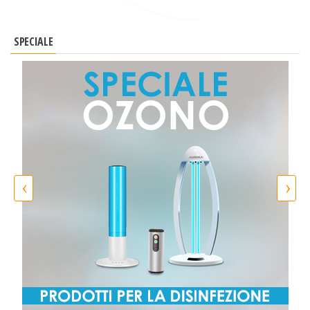
SPECIALE
‹
›