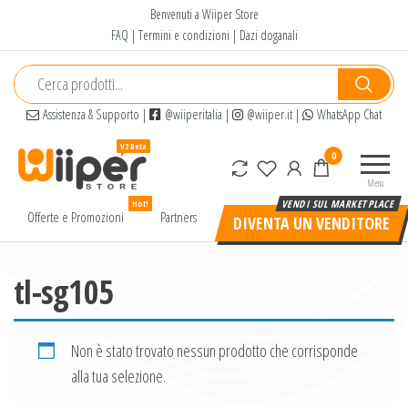
Salta
Benvenuti a Wiiper Store
e
FAQ
|
Termini e condizioni
|
Dazi doganali
vai
al
contenuto
Assistenza & Supporto
|
@wiiperitalia
|
@wiiper.it
|
WhatsApp Chat
Wiiper
Il miglior
0
Store
shopping
Menu
online di
Hot!
alta
Offerte e Promozioni
Partners
DIVENTA UN VENDITORE
qualità e
a basso
prezzo
tl-sg105
Non è stato trovato nessun prodotto che corrisponde
alla tua selezione.