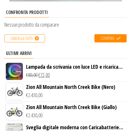
CONFRONTA PRODOTTI
Nessun prodotto da comparare
COMPARA
CANCELLA TUTTI
ULTIMI ARRIVI
Lampada da scrivania con luce LED e ricarica
wireless
€
80,00
€
72,00
Zion All Mountain North Creek Bike (Nero)
€
2.430,00
Zion All Mountain North Creek Bike (Giallo)
€
2.430,00
Sveglia digitale moderna con Caricabatterie