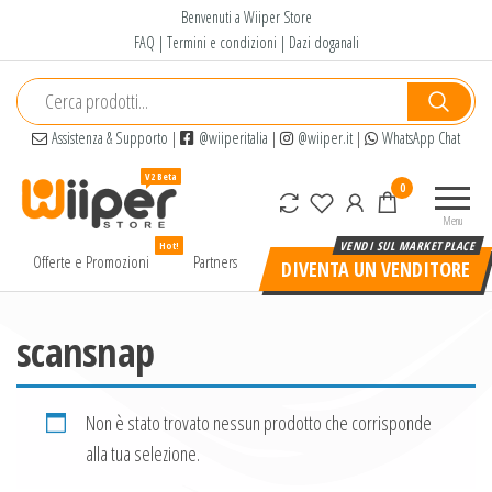
Salta
Benvenuti a Wiiper Store
e
FAQ
|
Termini e condizioni
|
Dazi doganali
vai
al
contenuto
Assistenza & Supporto
|
@wiiperitalia
|
@wiiper.it
|
WhatsApp Chat
Wiiper
Il miglior
0
Store
shopping
Menu
online di
Hot!
alta
Offerte e Promozioni
Partners
DIVENTA UN VENDITORE
qualità e
a basso
prezzo
scansnap
Non è stato trovato nessun prodotto che corrisponde
alla tua selezione.