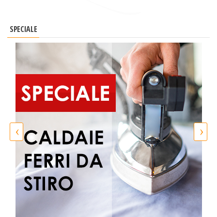
SPECIALE
‹
›