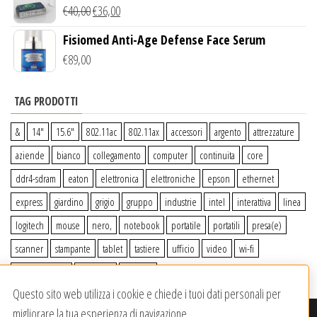
Wireless Qi
€
40,00
€
36,00
Fisiomed Anti-Age Defense Face Serum
€
89,00
TAG PRODOTTI
&
14″
15.6″
802.11ac
802.11ax
accessori
argento
attrezzature
aziende
bianco
collegamento
computer
continuita
core
ddr4-sdram
eaton
elettronica
elettroniche
epson
ethernet
express
giardino
grigio
gruppo
industrie
intel
interattiva
linea
logitech
mouse
nero,
notebook
portatile
portatili
presa(e)
scanner
stampante
tablet
tastiere
ufficio
video
wi-fi
wiiperdelivery
Windows
wireless
Questo sito web utilizza i cookie e chiede i tuoi dati personali per
migliorare la tua esperienza di navigazione.