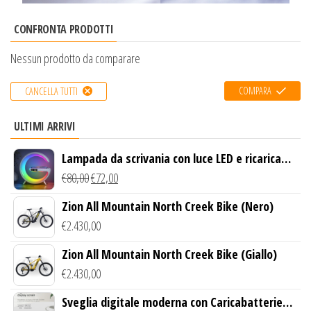
CONFRONTA PRODOTTI
Nessun prodotto da comparare
COMPARA
CANCELLA TUTTI
ULTIMI ARRIVI
Lampada da scrivania con luce LED e ricarica
wireless
€
80,00
€
72,00
Zion All Mountain North Creek Bike (Nero)
€
2.430,00
Zion All Mountain North Creek Bike (Giallo)
€
2.430,00
Sveglia digitale moderna con Caricabatterie