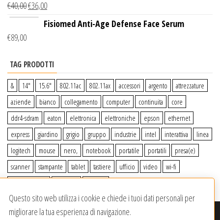
€
40,00
€
36,00
Wireless Qi
Fisiomed Anti-Age Defense Face Serum
€
89,00
TAG PRODOTTI
&
14″
15.6″
802.11ac
802.11ax
accessori
argento
attrezzature
aziende
bianco
collegamento
computer
continuita
core
ddr4-sdram
eaton
elettronica
elettroniche
epson
ethernet
express
giardino
grigio
gruppo
industrie
intel
interattiva
linea
logitech
mouse
nero,
notebook
portatile
portatili
presa(e)
scanner
stampante
tablet
tastiere
ufficio
video
wi-fi
wiiperdelivery
Windows
wireless
Questo sito web utilizza i cookie e chiede i tuoi dati personali per
migliorare la tua esperienza di navigazione.
© 2020-2023
Wiiper Store
. Tutti i diritti riservati
|
Offerto da: