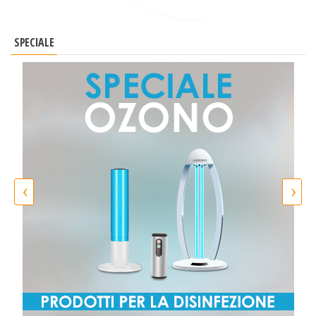
SPECIALE
‹
›