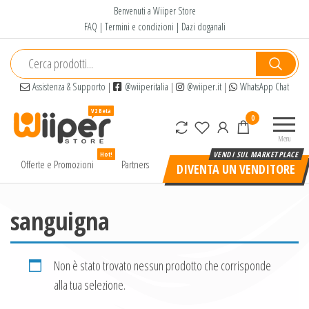
Salta
Benvenuti a Wiiper Store
e
FAQ
|
Termini e condizioni
|
Dazi doganali
vai
al
contenuto
Assistenza & Supporto
|
@wiiperitalia
|
@wiiper.it
|
WhatsApp Chat
Wiiper
Il miglior
0
Store
shopping
Menu
online di
Hot!
alta
Offerte e Promozioni
Partners
DIVENTA UN VENDITORE
qualità e
a basso
prezzo
sanguigna
Non è stato trovato nessun prodotto che corrisponde
alla tua selezione.