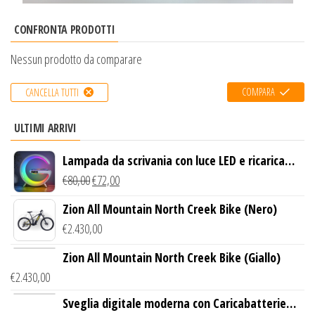
CONFRONTA PRODOTTI
Nessun prodotto da comparare
COMPARA
CANCELLA TUTTI
ULTIMI ARRIVI
Lampada da scrivania con luce LED e ricarica
wireless
€
80,00
€
72,00
Zion All Mountain North Creek Bike (Nero)
€
2.430,00
Zion All Mountain North Creek Bike (Giallo)
€
2.430,00
Sveglia digitale moderna con Caricabatterie