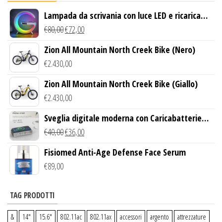
Lampada da scrivania con luce LED e ricarica
wireless
€
80,00
€
72,00
Zion All Mountain North Creek Bike (Nero)
€
2.430,00
Zion All Mountain North Creek Bike (Giallo)
€
2.430,00
Sveglia digitale moderna con Caricabatterie
Wireless Qi
€
40,00
€
36,00
Fisiomed Anti-Age Defense Face Serum
€
89,00
TAG PRODOTTI
&
14″
15.6″
802.11ac
802.11ax
accessori
argento
attrezzature