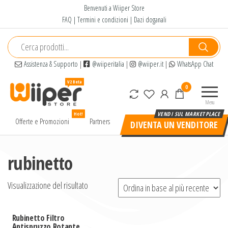
Salta
Benvenuti a Wiiper Store
e
FAQ
|
Termini e condizioni
|
Dazi doganali
vai
al
contenuto
Assistenza & Supporto
|
@wiiperitalia
|
@wiiper.it
|
WhatsApp Chat
Wiiper
Il miglior
0
Store
shopping
Menu
online di
Hot!
alta
Offerte e Promozioni
Partners
DIVENTA UN VENDITORE
qualità e
a basso
prezzo
rubinetto
Visualizzazione del risultato
Rubinetto Filtro
Antispruzzo Rotante a