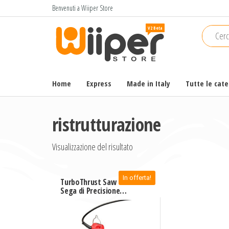
Salta
Benvenuti a Wiiper Store
e
Wiiper
Il miglior
vai
shopping
Store
al
online di
contenuto
alta
qualità e
Home
Express
Made in Italy
Tutte le cat
a basso
prezzo
ristrutturazione
Visualizzazione del risultato
In offerta!
TurboThrust Saw –
Sega di Precisione
400W