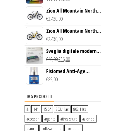
wireless
Zion All Mountain North
Creek Bike (Nero)
€
2.430,00
Zion All Mountain North
Creek Bike (Giallo)
€
2.430,00
Sveglia digitale moderna
con Caricabatterie
€
40,00
€
36,00
Wireless Qi
Fisiomed Anti-Age
Defense Face Serum
€
89,00
TAG PRODOTTI
&
14″
15.6″
802.11ac
802.11ax
accessori
argento
attrezzature
aziende
bianco
collegamento
computer