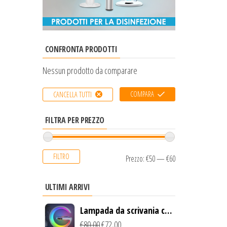
CONFRONTA PRODOTTI
Nessun prodotto da comparare
COMPARA
CANCELLA TUTTI
FILTRA PER PREZZO
FILTRO
Prezzo:
€50
—
€60
ULTIMI ARRIVI
Lampada da scrivania con
luce LED e ricarica
€
80,00
€
72,00