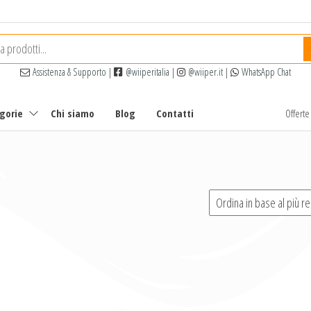
Assistenza & Supporto
|
@wiiperitalia
|
@wiiper.it
|
WhatsApp Chat
egorie
Chi siamo
Blog
Contatti
Offert