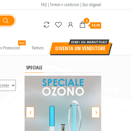
FAQ
|
Termini e condizioni
|
Dazi doganali
0
€0,00
Hot!
e e Promozioni
Partners
DIVENTA UN VENDITORE
SPECIALE
‹
›