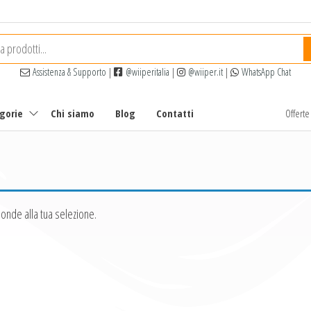
Assistenza & Supporto
|
@wiiperitalia
|
@wiiper.it
|
WhatsApp Chat
egorie
Chi siamo
Blog
Contatti
Offert
onde alla tua selezione.