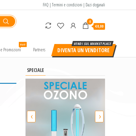
FAQ
|
Termini e condizioni
|
Dazi doganali
0
€0,00
Hot!
e e Promozioni
Partners
DIVENTA UN VENDITORE
SPECIALE
‹
›