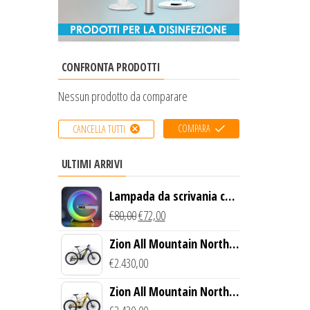
CONFRONTA PRODOTTI
Nessun prodotto da comparare
COMPARA
CANCELLA TUTTI
ULTIMI ARRIVI
Lampada da scrivania con
luce LED e ricarica
€
80,00
€
72,00
wireless
Zion All Mountain North
Creek Bike (Nero)
€
2.430,00
Zion All Mountain North