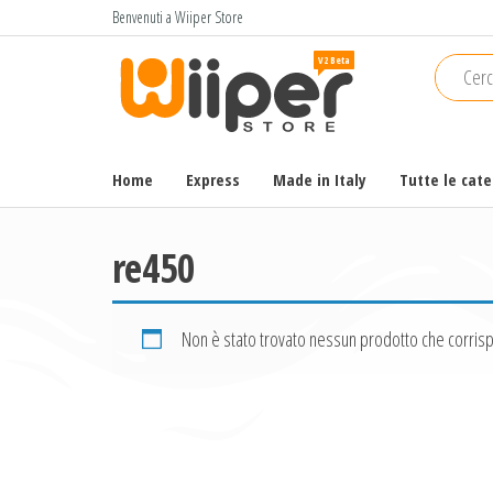
Salta
Benvenuti a Wiiper Store
e
Wiiper
Il miglior
vai
shopping
Store
al
online di
contenuto
alta
qualità e
Home
Express
Made in Italy
Tutte le cat
a basso
prezzo
re450
Non è stato trovato nessun prodotto che corrisp