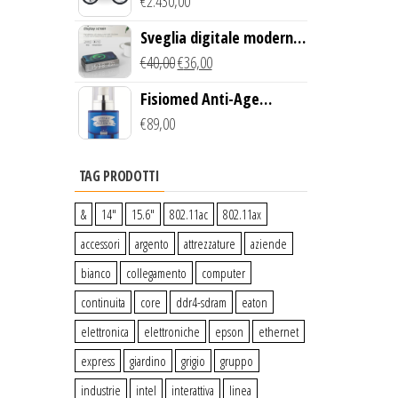
Creek Bike (Giallo)
€
2.430,00
Sveglia digitale moderna
con Caricabatterie
€
40,00
€
36,00
Wireless Qi
Fisiomed Anti-Age
Defense Face Serum
€
89,00
TAG PRODOTTI
&
14″
15.6″
802.11ac
802.11ax
accessori
argento
attrezzature
aziende
bianco
collegamento
computer
continuita
core
ddr4-sdram
eaton
elettronica
elettroniche
epson
ethernet
express
giardino
grigio
gruppo
industrie
intel
interattiva
linea