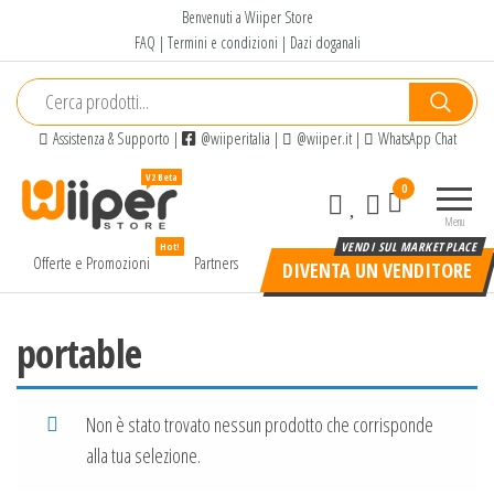
Salta
Benvenuti a Wiiper Store
e
FAQ
|
Termini e condizioni
|
Dazi doganali
vai
al
contenuto
Assistenza & Supporto
|
@wiiperitalia
|
@wiiper.it
|
WhatsApp Chat
Wiiper
Il miglior
0
Store
shopping
Menu
online di
Hot!
alta
Offerte e Promozioni
Partners
DIVENTA UN VENDITORE
qualità e
a basso
prezzo
portable
Non è stato trovato nessun prodotto che corrisponde
alla tua selezione.