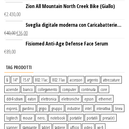
Zion All Mountain North Creek Bike (Giallo)
€
2.430,00
Sveglia digitale moderna con Caricabatterie
€
40,00
€
36,00
Wireless Qi
Fisiomed Anti-Age Defense Face Serum
€
89,00
TAG PRODOTTI
&
14″
15.6″
802.11ac
802.11ax
accessori
argento
attrezzature
aziende
bianco
collegamento
computer
continuita
core
ddr4-sdram
eaton
elettronica
elettroniche
epson
ethernet
express
giardino
grigio
gruppo
industrie
intel
interattiva
linea
logitech
mouse
nero,
notebook
portatile
portatili
presa(e)
scanner
stampante
tablet
tastiere
ufficio
video
wi-fi