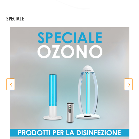
SPECIALE
‹
›