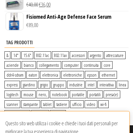
Wireless Qi
€
40,00
€
36,00
Fisiomed Anti-Age Defense Face Serum
€
89,00
TAG PRODOTTI
&
14″
15.6″
802.11ac
802.11ax
accessori
argento
attrezzature
aziende
bianco
collegamento
computer
continuita
core
ddr4-sdram
eaton
elettronica
elettroniche
epson
ethernet
express
giardino
grigio
gruppo
industrie
intel
interattiva
linea
logitech
mouse
nero,
notebook
portatile
portatili
presa(e)
scanner
stampante
tablet
tastiere
ufficio
video
wi-fi
wiiperdelivery
Windows
wireless
Questo sito web utilizza i cookie e chiede i tuoi dati personali per
migliorare la tua esperienza di navigazione.