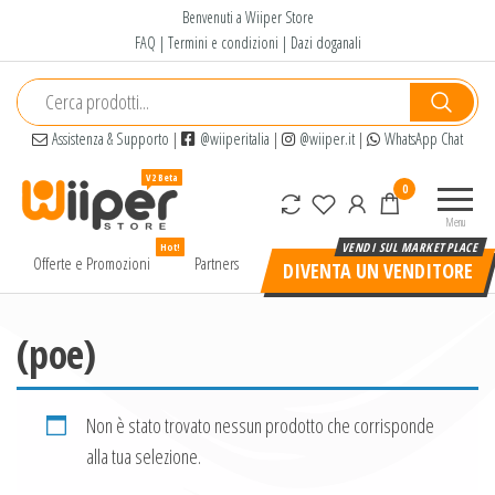
Salta
Benvenuti a Wiiper Store
e
FAQ
|
Termini e condizioni
|
Dazi doganali
vai
al
contenuto
Assistenza & Supporto
|
@wiiperitalia
|
@wiiper.it
|
WhatsApp Chat
Wiiper
Il miglior
0
Store
shopping
Menu
online di
Hot!
alta
Offerte e Promozioni
Partners
DIVENTA UN VENDITORE
qualità e
a basso
prezzo
(poe)
Non è stato trovato nessun prodotto che corrisponde
alla tua selezione.