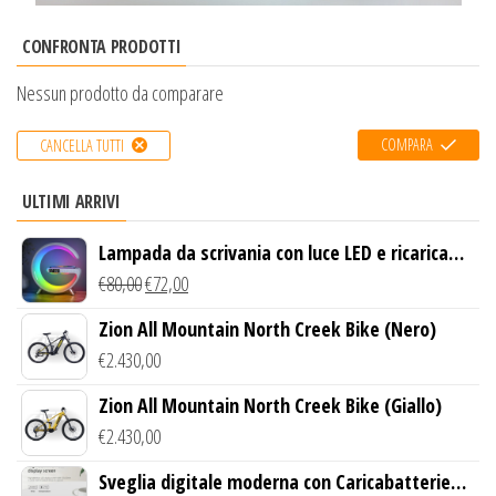
CONFRONTA PRODOTTI
Nessun prodotto da comparare
COMPARA
CANCELLA TUTTI
ULTIMI ARRIVI
Lampada da scrivania con luce LED e ricarica
wireless
€
80,00
€
72,00
Zion All Mountain North Creek Bike (Nero)
€
2.430,00
Zion All Mountain North Creek Bike (Giallo)
€
2.430,00
Sveglia digitale moderna con Caricabatterie