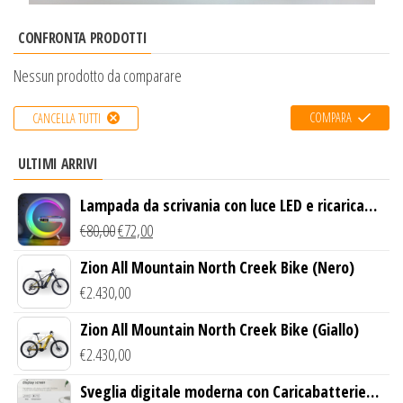
CONFRONTA PRODOTTI
Nessun prodotto da comparare
COMPARA
CANCELLA TUTTI
ULTIMI ARRIVI
Lampada da scrivania con luce LED e ricarica
wireless
€
80,00
€
72,00
Zion All Mountain North Creek Bike (Nero)
€
2.430,00
Zion All Mountain North Creek Bike (Giallo)
€
2.430,00
Sveglia digitale moderna con Caricabatterie