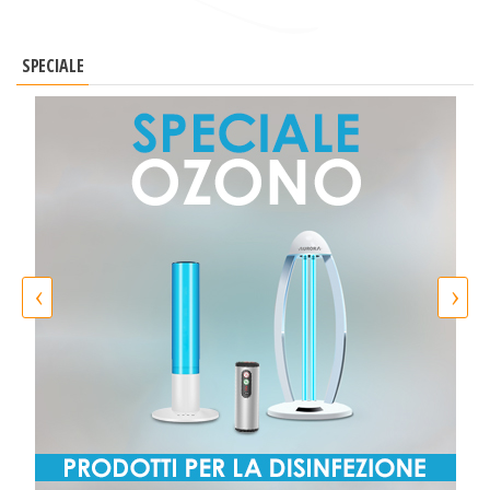
SPECIALE
‹
›