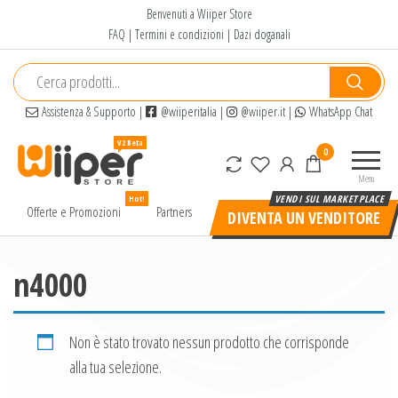
Salta
Benvenuti a Wiiper Store
e
FAQ
|
Termini e condizioni
|
Dazi doganali
vai
al
contenuto
Assistenza & Supporto
|
@wiiperitalia
|
@wiiper.it
|
WhatsApp Chat
Wiiper
Il miglior
0
Store
shopping
Menu
online di
Hot!
alta
Offerte e Promozioni
Partners
DIVENTA UN VENDITORE
qualità e
a basso
prezzo
n4000
Non è stato trovato nessun prodotto che corrisponde
alla tua selezione.