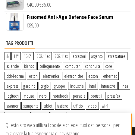
Wireless Qi
€
40,00
€
36,00
Fisiomed Anti-Age Defense Face Serum
€
89,00
TAG PRODOTTI
&
14″
15.6″
802.11ac
802.11ax
accessori
argento
attrezzature
aziende
bianco
collegamento
computer
continuita
core
ddr4-sdram
eaton
elettronica
elettroniche
epson
ethernet
express
giardino
grigio
gruppo
industrie
intel
interattiva
linea
logitech
mouse
nero,
notebook
portatile
portatili
presa(e)
scanner
stampante
tablet
tastiere
ufficio
video
wi-fi
wiiperdelivery
Windows
wireless
Questo sito web utilizza i cookie e chiede i tuoi dati personali per
migliorare la tua esperienza di navigazione.