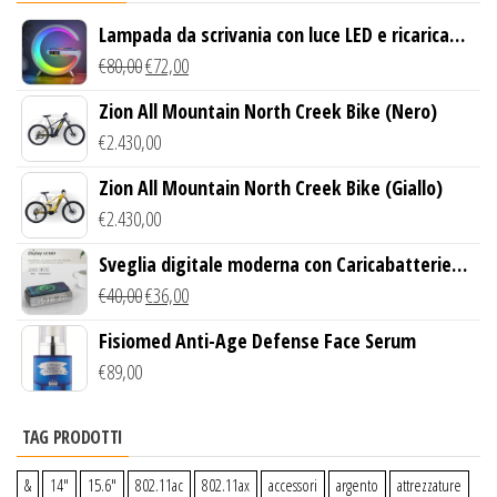
Lampada da scrivania con luce LED e ricarica
wireless
€
80,00
€
72,00
Zion All Mountain North Creek Bike (Nero)
€
2.430,00
Zion All Mountain North Creek Bike (Giallo)
€
2.430,00
Sveglia digitale moderna con Caricabatterie
Wireless Qi
€
40,00
€
36,00
Fisiomed Anti-Age Defense Face Serum
€
89,00
TAG PRODOTTI
&
14″
15.6″
802.11ac
802.11ax
accessori
argento
attrezzature