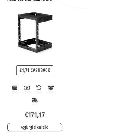
parete – Profondità
regolabile da 30 a 50cm
€
1,71
CASHBACK
€
171,17
Aggiungi al carrello