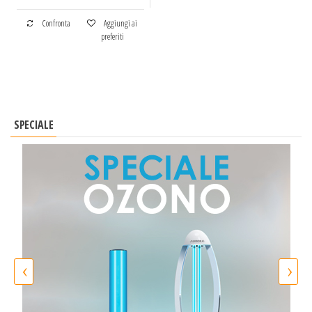
Confronta
Aggiungi ai
preferiti
SPECIALE
‹
›