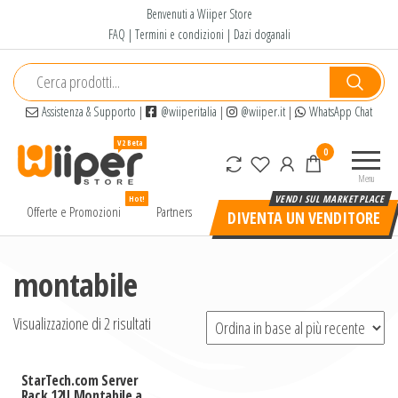
Salta
Benvenuti a Wiiper Store
e
FAQ
|
Termini e condizioni
|
Dazi doganali
vai
al
contenuto
Assistenza & Supporto
|
@wiiperitalia
|
@wiiper.it
|
WhatsApp Chat
Wiiper
Il miglior
0
Store
shopping
Menu
online di
Hot!
alta
Offerte e Promozioni
Partners
DIVENTA UN VENDITORE
qualità e
a basso
prezzo
montabile
Visualizzazione di 2 risultati
StarTech.com Server
Rack 12U Montabile a