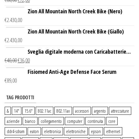
Zion All Mountain North Creek Bike (Nero)
€
2.430,00
Zion All Mountain North Creek Bike (Giallo)
€
2.430,00
Sveglia digitale moderna con Caricabatterie
€
40,00
€
36,00
Wireless Qi
Fisiomed Anti-Age Defense Face Serum
€
89,00
TAG PRODOTTI
&
14″
15.6″
802.11ac
802.11ax
accessori
argento
attrezzature
aziende
bianco
collegamento
computer
continuita
core
ddr4-sdram
eaton
elettronica
elettroniche
epson
ethernet