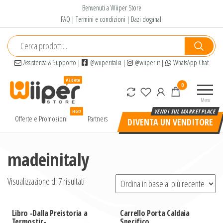
Salta
Benvenuti a Wiiper Store
e
FAQ
|
Termini e condizioni
|
Dazi doganali
vai
al
contenuto
Assistenza & Supporto
|
@wiiperitalia
|
@wiiper.it
|
WhatsApp Chat
Wiiper
Il miglior
0
Store
shopping
Menu
online di
Hot!
alta
Offerte e Promozioni
Partners
DIVENTA UN VENDITORE
qualità e
a basso
prezzo
madeinitaly
Visualizzazione di 7 risultati
Libro -Dalla Preistoria a
Carrello Porta Caldaia
Termostir-
Specifico