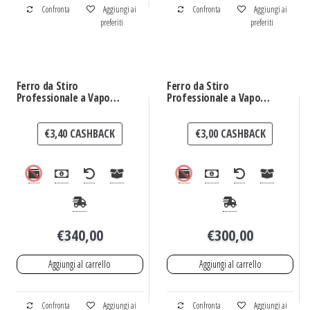
Confronta
Aggiungi ai
Confronta
Aggiungi ai
preferiti
preferiti
Ferro da Stiro
Ferro da Stiro
Professionale a Vapore
Professionale a Vapore
Termostir Vittoria
Termostir Miranda
€
3,40
CASHBACK
€
3,00
CASHBACK
€
340,00
€
300,00
Aggiungi al carrello
Aggiungi al carrello
Confronta
Aggiungi ai
Confronta
Aggiungi ai