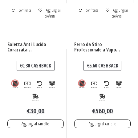
Confronta
Aggiungi ai
Confronta
Aggiungi ai
preferiti
preferiti
Soletta Anti-Lucido
Ferro da Stiro
Corazzata
Professionale a Vapore
Professionale Specifica
Termostir Olympia
Originale Termostir
€
0,30
CASHBACK
€
5,60
CASHBACK
€
30,00
€
560,00
Aggiungi al carrello
Aggiungi al carrello