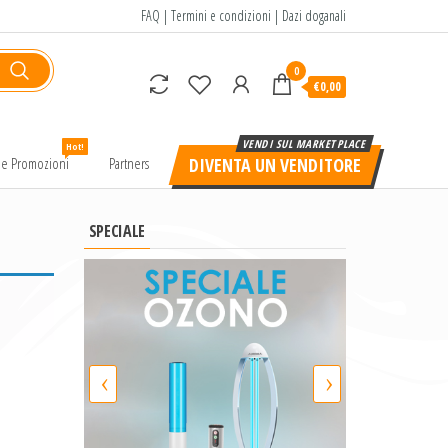
FAQ
|
Termini e condizioni
|
Dazi doganali
0
€0,00
Hot!
e e Promozioni
Partners
DIVENTA UN VENDITORE
SPECIALE
‹
›