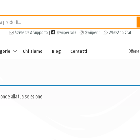
Assistenza & Supporto
|
@wiiperitalia
|
@wiiper.it
|
WhatsApp Chat
egorie
Chi siamo
Blog
Contatti
Offert
onde alla tua selezione.