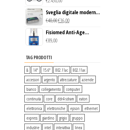
Creek Bike (Giallo)
€
2.430,00
Sveglia digitale moderna
con Caricabatterie
€
40,00
€
36,00
Wireless Qi
Fisiomed Anti-Age
Defense Face Serum
€
89,00
TAG PRODOTTI
&
14″
15.6″
802.11ac
802.11ax
accessori
argento
attrezzature
aziende
bianco
collegamento
computer
continuita
core
ddr4-sdram
eaton
elettronica
elettroniche
epson
ethernet
express
giardino
grigio
gruppo
industrie
intel
interattiva
linea