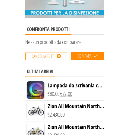
CONFRONTA PRODOTTI
Nessun prodotto da comparare
COMPARA
CANCELLA TUTTI
ULTIMI ARRIVI
Lampada da scrivania con
luce LED e ricarica
€
80,00
€
72,00
wireless
Zion All Mountain North
Creek Bike (Nero)
€
2.430,00
Zion All Mountain North