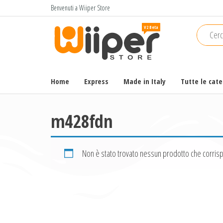
Salta
Benvenuti a Wiiper Store
e
Wiiper
Il miglior
vai
shopping
Store
al
online di
contenuto
alta
qualità e
Home
Express
Made in Italy
Tutte le cat
a basso
prezzo
m428fdn
Non è stato trovato nessun prodotto che corrisp