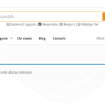
Assistenza & Supporto
|
@wiiperitalia
|
@wiiper.it
|
WhatsApp Chat
egorie
Chi siamo
Blog
Contatti
Offert
onde alla tua selezione.