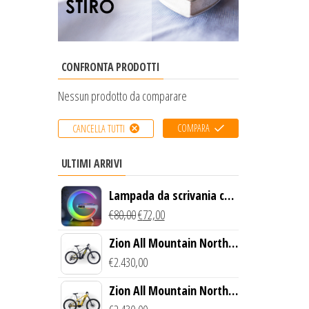
CONFRONTA PRODOTTI
Nessun prodotto da comparare
COMPARA
CANCELLA TUTTI
ULTIMI ARRIVI
Lampada da scrivania con
luce LED e ricarica
€
80,00
€
72,00
wireless
Zion All Mountain North
Creek Bike (Nero)
€
2.430,00
Zion All Mountain North