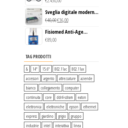
Creek Bike (Giallo)
€
2.430,00
Sveglia digitale moderna
con Caricabatterie
€
40,00
€
36,00
Wireless Qi
Fisiomed Anti-Age
Defense Face Serum
€
89,00
TAG PRODOTTI
&
14″
15.6″
802.11ac
802.11ax
accessori
argento
attrezzature
aziende
bianco
collegamento
computer
continuita
core
ddr4-sdram
eaton
elettronica
elettroniche
epson
ethernet
express
giardino
grigio
gruppo
industrie
intel
interattiva
linea