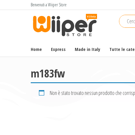
Salta
Benvenuti a Wiiper Store
e
Wiiper
Il miglior
vai
shopping
Store
al
online di
contenuto
alta
qualità e
Home
Express
Made in Italy
Tutte le cat
a basso
prezzo
m183fw
Non è stato trovato nessun prodotto che corrisp