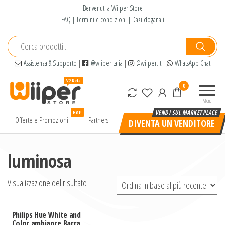
Salta
Benvenuti a Wiiper Store
e
FAQ
|
Termini e condizioni
|
Dazi doganali
vai
al
contenuto
Assistenza & Supporto
|
@wiiperitalia
|
@wiiper.it
|
WhatsApp Chat
Wiiper
Il miglior
0
Store
shopping
Menu
online di
Hot!
alta
Offerte e Promozioni
Partners
DIVENTA UN VENDITORE
qualità e
a basso
prezzo
luminosa
Visualizzazione del risultato
Philips Hue White and
Color ambiance Barra