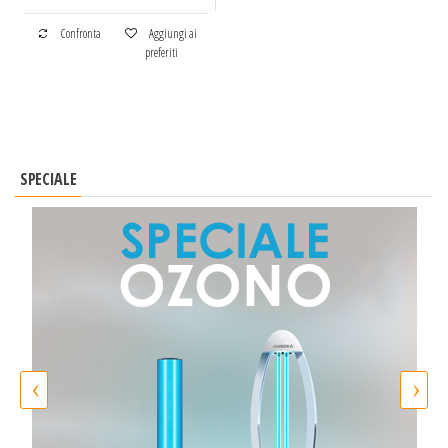
Confronta
Aggiungi ai
preferiti
SPECIALE
‹
›