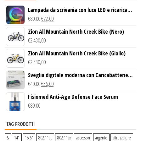
Lampada da scrivania con luce LED e ricarica
wireless
€
80,00
€
72,00
Zion All Mountain North Creek Bike (Nero)
€
2.430,00
Zion All Mountain North Creek Bike (Giallo)
€
2.430,00
Sveglia digitale moderna con Caricabatterie
Wireless Qi
€
40,00
€
36,00
Fisiomed Anti-Age Defense Face Serum
€
89,00
TAG PRODOTTI
&
14″
15.6″
802.11ac
802.11ax
accessori
argento
attrezzature