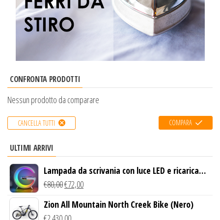
CONFRONTA PRODOTTI
Nessun prodotto da comparare
COMPARA
CANCELLA TUTTI
ULTIMI ARRIVI
Lampada da scrivania con luce LED e ricarica
wireless
€
80,00
€
72,00
Zion All Mountain North Creek Bike (Nero)
€
2.430,00