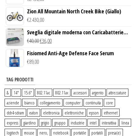
Zion All Mountain North Creek Bike (Giallo)
€
2.430,00
Sveglia digitale moderna con Caricabatterie
Wireless Qi
€
40,00
€
36,00
Fisiomed Anti-Age Defense Face Serum
€
89,00
TAG PRODOTTI
&
14″
15.6″
802.11ac
802.11ax
accessori
argento
attrezzature
aziende
bianco
collegamento
computer
continuita
core
ddr4-sdram
eaton
elettronica
elettroniche
epson
ethernet
express
giardino
grigio
gruppo
industrie
intel
interattiva
linea
logitech
mouse
nero,
notebook
portatile
portatili
presa(e)