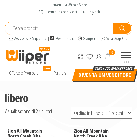
Salta
Benvenuti a Wiiper Store
e
FAQ
|
Termini e condizioni
|
Dazi doganali
vai
al
contenuto
Assistenza & Supporto
|
@wiiperitalia
|
@wiiper.it
|
WhatsApp Chat
Wiiper
Il miglior
0
Store
shopping
Menu
online di
Hot!
alta
Offerte e Promozioni
Partners
DIVENTA UN VENDITORE
qualità e
a basso
prezzo
libero
Visualizzazione di 2 risultati
Zion All Mountain
Zion All Mountain
North Creek Bike
North Creek Bike