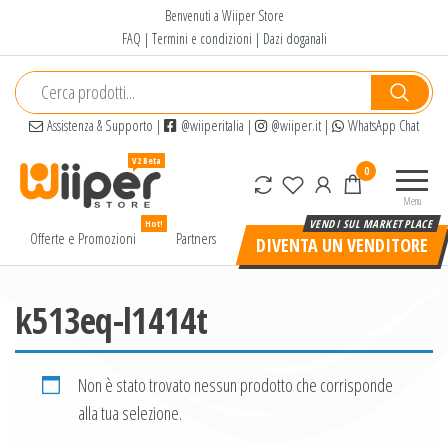
Salta
Benvenuti a Wiiper Store
e
FAQ
|
Termini e condizioni
|
Dazi doganali
vai
al
contenuto
Assistenza & Supporto
|
@wiiperitalia
|
@wiiper.it
|
WhatsApp Chat
Wiiper
Il miglior
0
Store
shopping
Menu
online di
Hot!
alta
Offerte e Promozioni
Partners
DIVENTA UN VENDITORE
qualità e
a basso
prezzo
k513eq-l1414t
Non è stato trovato nessun prodotto che corrisponde
alla tua selezione.