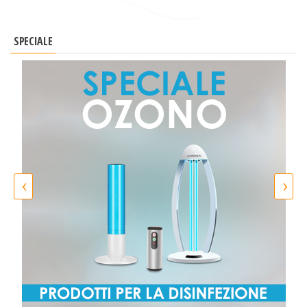
SPECIALE
‹
›