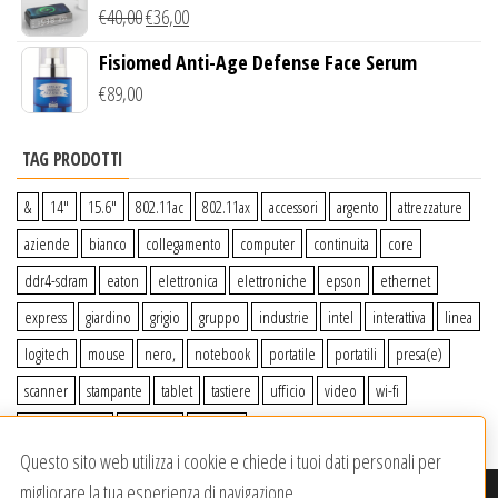
Wireless Qi
€
40,00
€
36,00
Fisiomed Anti-Age Defense Face Serum
€
89,00
TAG PRODOTTI
&
14″
15.6″
802.11ac
802.11ax
accessori
argento
attrezzature
aziende
bianco
collegamento
computer
continuita
core
ddr4-sdram
eaton
elettronica
elettroniche
epson
ethernet
express
giardino
grigio
gruppo
industrie
intel
interattiva
linea
logitech
mouse
nero,
notebook
portatile
portatili
presa(e)
scanner
stampante
tablet
tastiere
ufficio
video
wi-fi
wiiperdelivery
Windows
wireless
Questo sito web utilizza i cookie e chiede i tuoi dati personali per
migliorare la tua esperienza di navigazione.