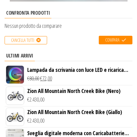
CONFRONTA PRODOTTI
Nessun prodotto da comparare
COMPARA
CANCELLA TUTTI
ULTIMI ARRIVI
Lampada da scrivania con luce LED e ricarica
wireless
€
80,00
€
72,00
Zion All Mountain North Creek Bike (Nero)
€
2.430,00
Zion All Mountain North Creek Bike (Giallo)
€
2.430,00
Sveglia digitale moderna con Caricabatterie