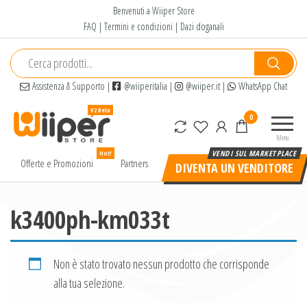
Salta
Benvenuti a Wiiper Store
e
FAQ
|
Termini e condizioni
|
Dazi doganali
vai
al
contenuto
Assistenza & Supporto
|
@wiiperitalia
|
@wiiper.it
|
WhatsApp Chat
Wiiper
Il miglior
0
Store
shopping
Menu
online di
Hot!
alta
Offerte e Promozioni
Partners
DIVENTA UN VENDITORE
qualità e
a basso
prezzo
k3400ph-km033t
Non è stato trovato nessun prodotto che corrisponde
alla tua selezione.