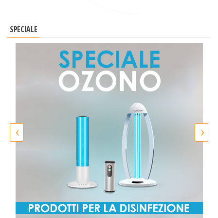
SPECIALE
‹
›