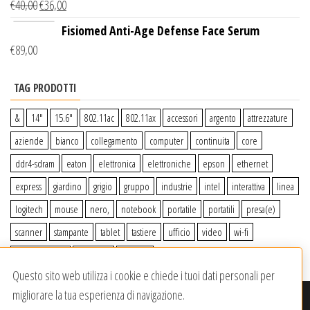
€
40,00
€
36,00
Wireless Qi
Fisiomed Anti-Age Defense Face Serum
€
89,00
TAG PRODOTTI
&
14″
15.6″
802.11ac
802.11ax
accessori
argento
attrezzature
aziende
bianco
collegamento
computer
continuita
core
ddr4-sdram
eaton
elettronica
elettroniche
epson
ethernet
express
giardino
grigio
gruppo
industrie
intel
interattiva
linea
logitech
mouse
nero,
notebook
portatile
portatili
presa(e)
scanner
stampante
tablet
tastiere
ufficio
video
wi-fi
wiiperdelivery
Windows
wireless
Questo sito web utilizza i cookie e chiede i tuoi dati personali per
migliorare la tua esperienza di navigazione.
© 2020-2023
Wiiper Store
. Tutti i diritti riservati
|
Offerto da: