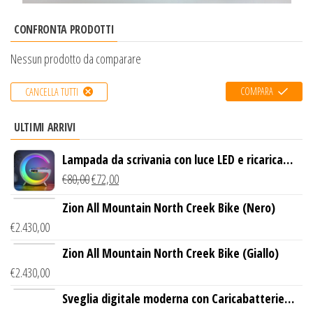
CONFRONTA PRODOTTI
Nessun prodotto da comparare
COMPARA
CANCELLA TUTTI
ULTIMI ARRIVI
Lampada da scrivania con luce LED e ricarica
wireless
€
80,00
€
72,00
Zion All Mountain North Creek Bike (Nero)
€
2.430,00
Zion All Mountain North Creek Bike (Giallo)
€
2.430,00
Sveglia digitale moderna con Caricabatterie