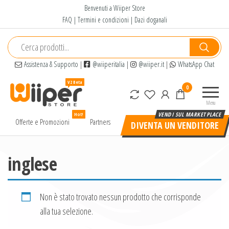
Salta
Benvenuti a Wiiper Store
e
FAQ
|
Termini e condizioni
|
Dazi doganali
vai
al
contenuto
Assistenza & Supporto
|
@wiiperitalia
|
@wiiper.it
|
WhatsApp Chat
Wiiper
Il miglior
0
Store
shopping
Menu
online di
Hot!
alta
Offerte e Promozioni
Partners
DIVENTA UN VENDITORE
qualità e
a basso
prezzo
inglese
Non è stato trovato nessun prodotto che corrisponde
alla tua selezione.