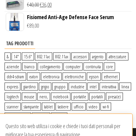
Wireless Qi
€
40,00
€
36,00
Fisiomed Anti-Age Defense Face Serum
€
89,00
TAG PRODOTTI
&
14″
15.6″
802.11ac
802.11ax
accessori
argento
attrezzature
aziende
bianco
collegamento
computer
continuita
core
ddr4-sdram
eaton
elettronica
elettroniche
epson
ethernet
express
giardino
grigio
gruppo
industrie
intel
interattiva
linea
logitech
mouse
nero,
notebook
portatile
portatili
presa(e)
scanner
stampante
tablet
tastiere
ufficio
video
wi-fi
wiiperdelivery
Windows
wireless
Questo sito web utilizza i cookie e chiede i tuoi dati personali per
migliorare la tua esperienza di navigazione.