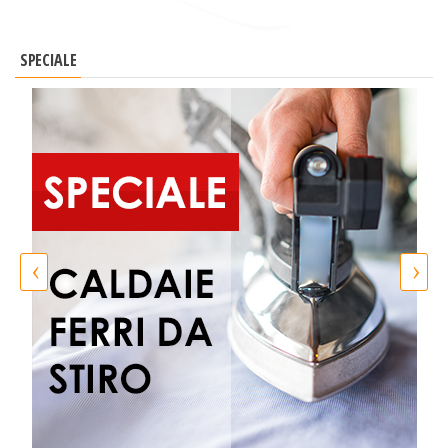
SPECIALE
‹
›