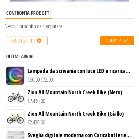
CONFRONTA PRODOTTI
Nessun prodotto da comparare
COMPARA
CANCELLA TUTTI
ULTIMI ARRIVI
Lampada da scrivania con luce LED e ricarica
wireless
€
80,00
€
72,00
Zion All Mountain North Creek Bike (Nero)
€
2.430,00
Zion All Mountain North Creek Bike (Giallo)
€
2.430,00
Sveglia digitale moderna con Caricabatterie