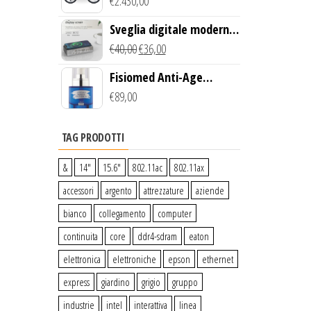
Creek Bike (Giallo)
€
2.430,00
Sveglia digitale moderna
con Caricabatterie
€
40,00
€
36,00
Wireless Qi
Fisiomed Anti-Age
Defense Face Serum
€
89,00
TAG PRODOTTI
&
14″
15.6″
802.11ac
802.11ax
accessori
argento
attrezzature
aziende
bianco
collegamento
computer
continuita
core
ddr4-sdram
eaton
elettronica
elettroniche
epson
ethernet
express
giardino
grigio
gruppo
industrie
intel
interattiva
linea