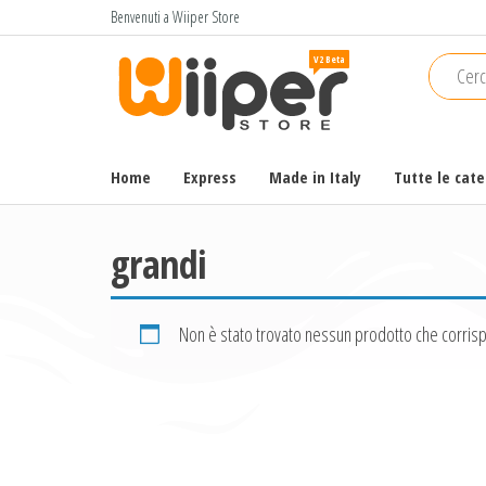
Salta
Benvenuti a Wiiper Store
e
Wiiper
Il miglior
vai
shopping
Store
al
online di
contenuto
alta
qualità e
Home
Express
Made in Italy
Tutte le cat
a basso
prezzo
grandi
Non è stato trovato nessun prodotto che corrisp