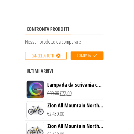
CONFRONTA PRODOTTI
Nessun prodotto da comparare
COMPARA
CANCELLA TUTTI
ULTIMI ARRIVI
Lampada da scrivania con
luce LED e ricarica
€
80,00
€
72,00
wireless
Zion All Mountain North
Creek Bike (Nero)
€
2.430,00
Zion All Mountain North