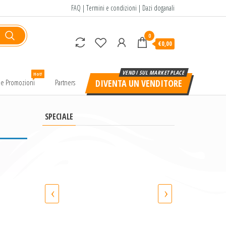
FAQ
|
Termini e condizioni
|
Dazi doganali
0
€0,00
Hot!
e e Promozioni
Partners
DIVENTA UN VENDITORE
SPECIALE
‹
›