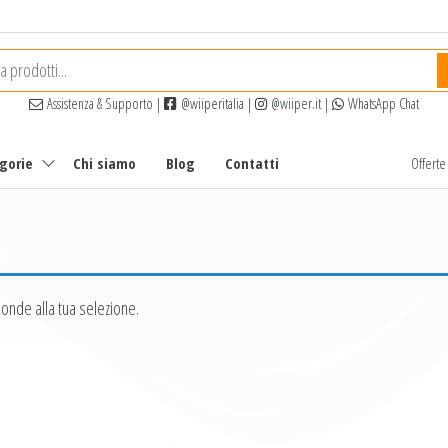
Assistenza & Supporto
|
@wiiperitalia
|
@wiiper.it
|
WhatsApp Chat
egorie
Chi siamo
Blog
Contatti
Offert
onde alla tua selezione.