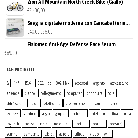
Zion All Mountain North Creek Bike (Giallo)
€
2.430,00
Sveglia digitale moderna con Caricabatterie
Wireless Qi
€
40,00
€
36,00
Fisiomed Anti-Age Defense Face Serum
€
89,00
TAG PRODOTTI
&
14″
15.6″
802.11ac
802.11ax
accessori
argento
attrezzature
aziende
bianco
collegamento
computer
continuita
core
ddr4-sdram
eaton
elettronica
elettroniche
epson
ethernet
express
giardino
grigio
gruppo
industrie
intel
interattiva
linea
logitech
mouse
nero,
notebook
portatile
portatili
presa(e)
scanner
stampante
tablet
tastiere
ufficio
video
wi-fi