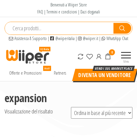
Salta
Benvenuti a Wiiper Store
e
FAQ
|
Termini e condizioni
|
Dazi doganali
vai
al
contenuto
Assistenza & Supporto
|
@wiiperitalia
|
@wiiper.it
|
WhatsApp Chat
Wiiper
Il miglior
0
Store
shopping
Menu
online di
Hot!
alta
Offerte e Promozioni
Partners
DIVENTA UN VENDITORE
qualità e
a basso
prezzo
expansion
Visualizzazione del risultato