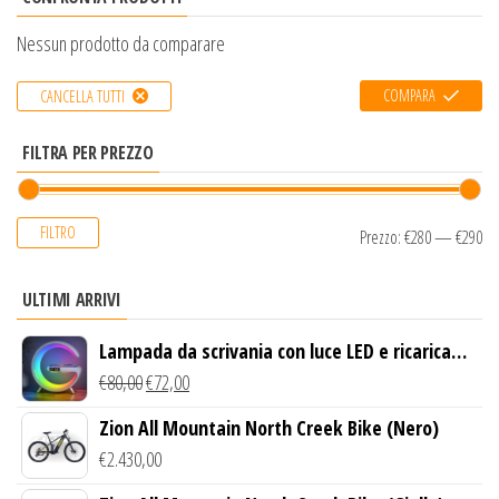
Nessun prodotto da comparare
COMPARA
CANCELLA TUTTI
FILTRA PER PREZZO
FILTRO
Prezzo:
€280
—
€290
ULTIMI ARRIVI
Lampada da scrivania con luce LED e ricarica
wireless
€
80,00
€
72,00
Zion All Mountain North Creek Bike (Nero)
€
2.430,00