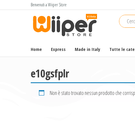
Salta
Benvenuti a Wiiper Store
e
Wiiper
Il miglior
vai
shopping
Store
al
online di
contenuto
alta
qualità e
Home
Express
Made in Italy
Tutte le cat
a basso
prezzo
e10gsfplr
Non è stato trovato nessun prodotto che corrisp