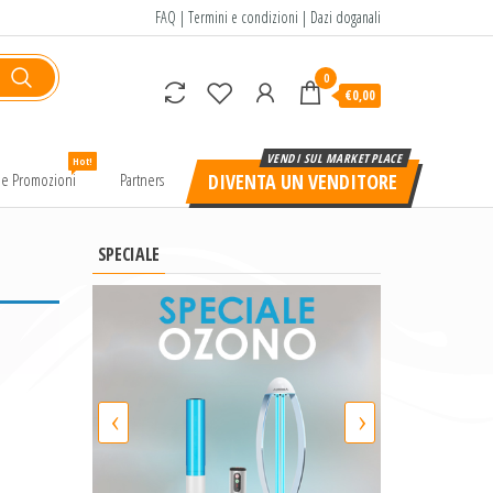
FAQ
|
Termini e condizioni
|
Dazi doganali
0
€0,00
Hot!
e e Promozioni
Partners
DIVENTA UN VENDITORE
SPECIALE
‹
›