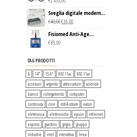
Creek Bike (Giallo)
€
2.430,00
Sveglia digitale moderna
con Caricabatterie
€
40,00
€
36,00
Wireless Qi
Fisiomed Anti-Age
Defense Face Serum
€
89,00
TAG PRODOTTI
&
14″
15.6″
802.11ac
802.11ax
accessori
argento
attrezzature
aziende
bianco
collegamento
computer
continuita
core
ddr4-sdram
eaton
elettronica
elettroniche
epson
ethernet
express
giardino
grigio
gruppo
industrie
intel
interattiva
linea