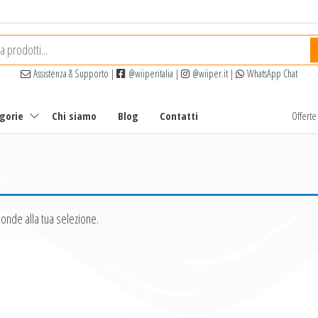
Assistenza & Supporto
|
@wiiperitalia
|
@wiiper.it
|
WhatsApp Chat
egorie
Chi siamo
Blog
Contatti
Offert
onde alla tua selezione.