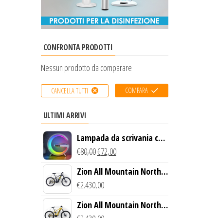
CONFRONTA PRODOTTI
Nessun prodotto da comparare
COMPARA
CANCELLA TUTTI
ULTIMI ARRIVI
Lampada da scrivania con
luce LED e ricarica
€
80,00
€
72,00
wireless
Zion All Mountain North
Creek Bike (Nero)
€
2.430,00
Zion All Mountain North