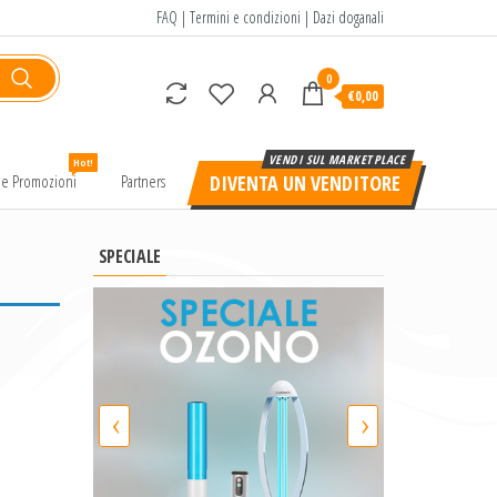
FAQ
|
Termini e condizioni
|
Dazi doganali
0
€0,00
Hot!
e e Promozioni
Partners
DIVENTA UN VENDITORE
SPECIALE
‹
›