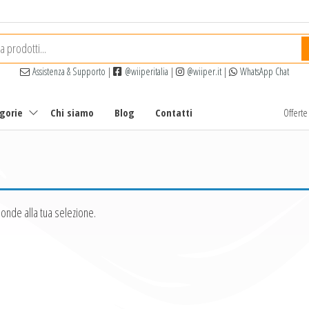
Assistenza & Supporto
|
@wiiperitalia
|
@wiiper.it
|
WhatsApp Chat
egorie
Chi siamo
Blog
Contatti
Offert
onde alla tua selezione.