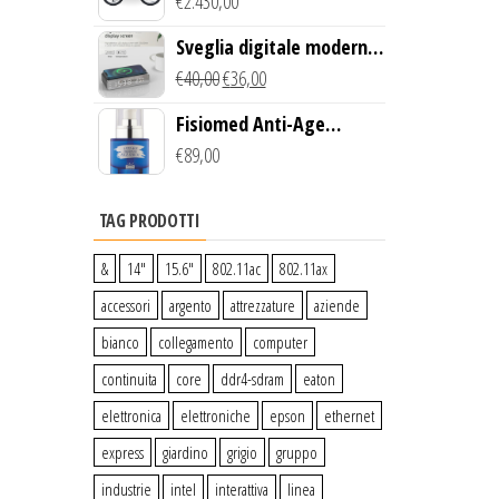
Creek Bike (Giallo)
€
2.430,00
Sveglia digitale moderna
con Caricabatterie
€
40,00
€
36,00
Wireless Qi
Fisiomed Anti-Age
Defense Face Serum
€
89,00
TAG PRODOTTI
&
14″
15.6″
802.11ac
802.11ax
accessori
argento
attrezzature
aziende
bianco
collegamento
computer
continuita
core
ddr4-sdram
eaton
elettronica
elettroniche
epson
ethernet
express
giardino
grigio
gruppo
industrie
intel
interattiva
linea