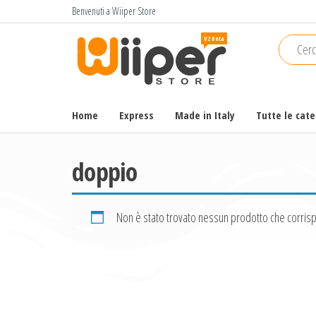
Salta
Benvenuti a Wiiper Store
e
Wiiper
Il miglior
vai
shopping
Store
al
online di
contenuto
alta
qualità e
Home
Express
Made in Italy
Tutte le cat
a basso
prezzo
doppio
Non è stato trovato nessun prodotto che corrisp