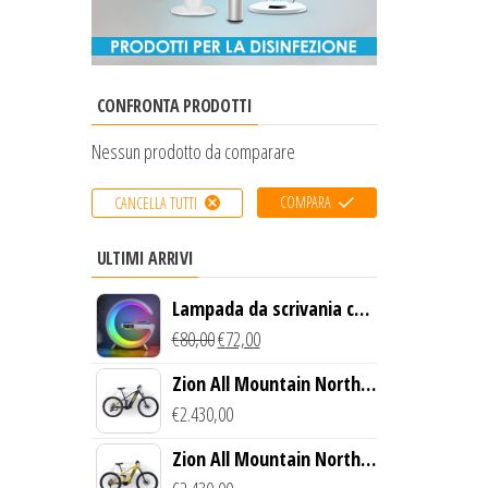
CONFRONTA PRODOTTI
Nessun prodotto da comparare
COMPARA
CANCELLA TUTTI
ULTIMI ARRIVI
Lampada da scrivania con
luce LED e ricarica
€
80,00
€
72,00
wireless
Zion All Mountain North
Creek Bike (Nero)
€
2.430,00
Zion All Mountain North