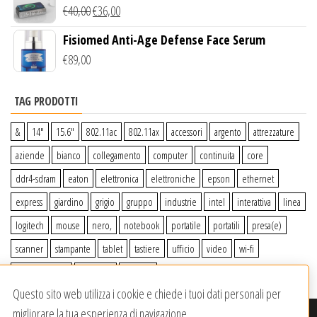
Wireless Qi
€
40,00
€
36,00
Fisiomed Anti-Age Defense Face Serum
€
89,00
TAG PRODOTTI
&
14″
15.6″
802.11ac
802.11ax
accessori
argento
attrezzature
aziende
bianco
collegamento
computer
continuita
core
ddr4-sdram
eaton
elettronica
elettroniche
epson
ethernet
express
giardino
grigio
gruppo
industrie
intel
interattiva
linea
logitech
mouse
nero,
notebook
portatile
portatili
presa(e)
scanner
stampante
tablet
tastiere
ufficio
video
wi-fi
wiiperdelivery
Windows
wireless
Questo sito web utilizza i cookie e chiede i tuoi dati personali per
migliorare la tua esperienza di navigazione.