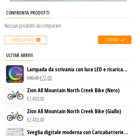
CONFRONTA PRODOTTI
Nessun prodotto da comparare
COMPARA
CANCELLA TUTTI
ULTIMI ARRIVI
Lampada da scrivania con luce LED e ricarica
wireless
€
80,00
€
72,00
Zion All Mountain North Creek Bike (Nero)
€
2.430,00
Zion All Mountain North Creek Bike (Giallo)
€
2.430,00
Sveglia digitale moderna con Caricabatterie