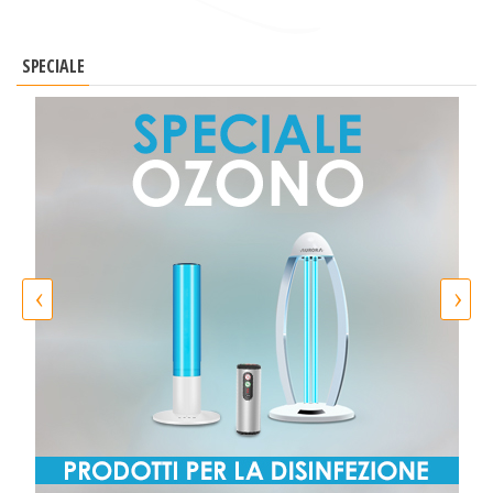
SPECIALE
‹
›