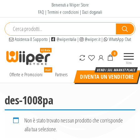
Salta
Benvenuti a Wiiper Store
e
FAQ
|
Termini e condizioni
|
Dazi doganali
vai
al
contenuto
Assistenza & Supporto
|
@wiiperitalia
|
@wiiper.it
|
WhatsApp Chat
Wiiper
Il miglior
0
Store
shopping
Menu
online di
Hot!
alta
Offerte e Promozioni
Partners
DIVENTA UN VENDITORE
qualità e
a basso
prezzo
des-1008pa
Non è stato trovato nessun prodotto che corrisponde
alla tua selezione.