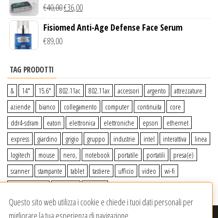
Wireless Qi
€
40,00
€
36,00
Fisiomed Anti-Age Defense Face Serum
€
89,00
TAG PRODOTTI
&
14″
15.6″
802.11ac
802.11ax
accessori
argento
attrezzature
aziende
bianco
collegamento
computer
continuita
core
ddr4-sdram
eaton
elettronica
elettroniche
epson
ethernet
express
giardino
grigio
gruppo
industrie
intel
interattiva
linea
logitech
mouse
nero,
notebook
portatile
portatili
presa(e)
scanner
stampante
tablet
tastiere
ufficio
video
wi-fi
wiiperdelivery
Windows
wireless
Questo sito web utilizza i cookie e chiede i tuoi dati personali per
migliorare la tua esperienza di navigazione.