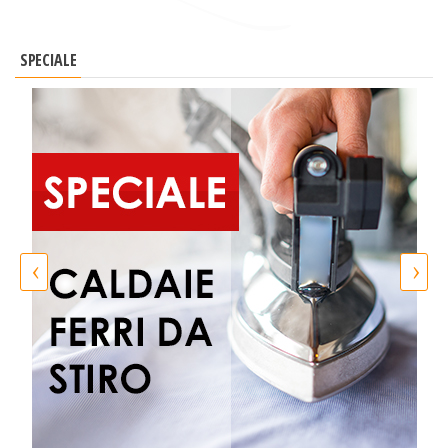
SPECIALE
‹
›