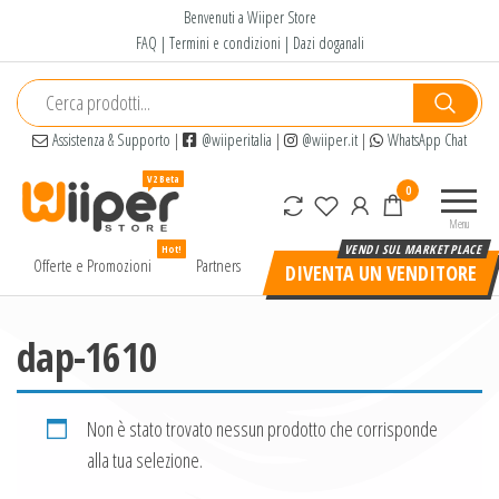
Salta
Benvenuti a Wiiper Store
e
FAQ
|
Termini e condizioni
|
Dazi doganali
vai
al
contenuto
Assistenza & Supporto
|
@wiiperitalia
|
@wiiper.it
|
WhatsApp Chat
Wiiper
Il miglior
0
Store
shopping
Menu
online di
Hot!
alta
Offerte e Promozioni
Partners
DIVENTA UN VENDITORE
qualità e
a basso
prezzo
dap-1610
Non è stato trovato nessun prodotto che corrisponde
alla tua selezione.