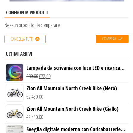
CONFRONTA PRODOTTI
Nessun prodotto da comparare
COMPARA
CANCELLA TUTTI
ULTIMI ARRIVI
Lampada da scrivania con luce LED e ricarica
wireless
€
80,00
€
72,00
Zion All Mountain North Creek Bike (Nero)
€
2.430,00
Zion All Mountain North Creek Bike (Giallo)
€
2.430,00
Sveglia digitale moderna con Caricabatterie