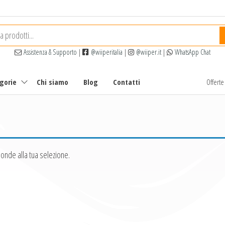
Assistenza & Supporto
|
@wiiperitalia
|
@wiiper.it
|
WhatsApp Chat
egorie
Chi siamo
Blog
Contatti
Offert
onde alla tua selezione.