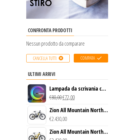
CONFRONTA PRODOTTI
Nessun prodotto da comparare
COMPARA
CANCELLA TUTTI
ULTIMI ARRIVI
Lampada da scrivania con
luce LED e ricarica
€
80,00
€
72,00
wireless
Zion All Mountain North
Creek Bike (Nero)
€
2.430,00
Zion All Mountain North