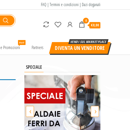
FAQ
|
Termini e condizioni
|
Dazi doganali
0
€0,00
Hot!
e e Promozioni
Partners
DIVENTA UN VENDITORE
SPECIALE
‹
›