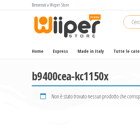
Salta
Benvenuti a Wiiper Store
e
Wiiper
Il miglior
vai
shopping
Store
al
online di
contenuto
alta
qualità e
Home
Express
Made in Italy
Tutte le cat
a basso
prezzo
b9400cea-kc1150x
Non è stato trovato nessun prodotto che corrisp