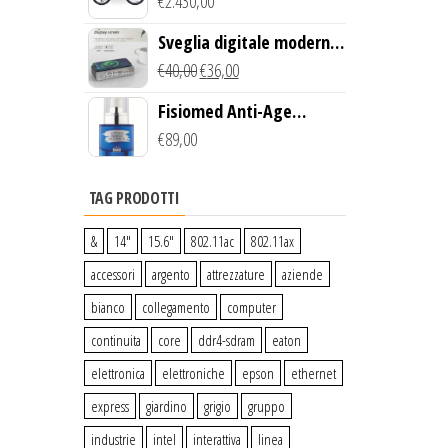
Creek Bike (Giallo)
€
2.430,00
Sveglia digitale moderna
con Caricabatterie
€
40,00
€
36,00
Wireless Qi
Fisiomed Anti-Age
Defense Face Serum
€
89,00
TAG PRODOTTI
&
14″
15.6″
802.11ac
802.11ax
accessori
argento
attrezzature
aziende
bianco
collegamento
computer
continuita
core
ddr4-sdram
eaton
elettronica
elettroniche
epson
ethernet
express
giardino
grigio
gruppo
industrie
intel
interattiva
linea