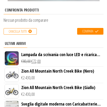
CONFRONTA PRODOTTI
Nessun prodotto da comparare
COMPARA
CANCELLA TUTTI
ULTIMI ARRIVI
Lampada da scrivania con luce LED e ricarica
wireless
€
80,00
€
72,00
Zion All Mountain North Creek Bike (Nero)
€
2.430,00
Zion All Mountain North Creek Bike (Giallo)
€
2.430,00
Sveglia digitale moderna con Caricabatterie