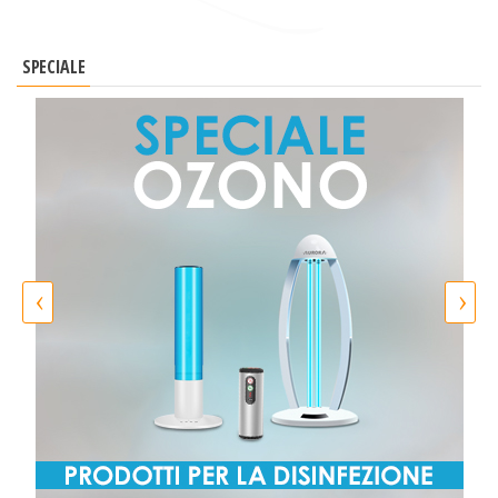
SPECIALE
‹
›