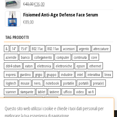
Wireless Qi
€
40,00
€
36,00
Fisiomed Anti-Age Defense Face Serum
€
89,00
TAG PRODOTTI
&
14″
15.6″
802.11ac
802.11ax
accessori
argento
attrezzature
aziende
bianco
collegamento
computer
continuita
core
ddr4-sdram
eaton
elettronica
elettroniche
epson
ethernet
express
giardino
grigio
gruppo
industrie
intel
interattiva
linea
logitech
mouse
nero,
notebook
portatile
portatili
presa(e)
scanner
stampante
tablet
tastiere
ufficio
video
wi-fi
wiiperdelivery
Windows
wireless
Questo sito web utilizza i cookie e chiede i tuoi dati personali per
migliorare la tua esperienza di navigazione.