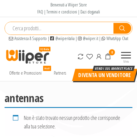
Salta
Benvenuti a Wiiper Store
e
FAQ
|
Termini e condizioni
|
Dazi doganali
vai
al
contenuto
Assistenza & Supporto
|
@wiiperitalia
|
@wiiper.it
|
WhatsApp Chat
Wiiper
Il miglior
0
Store
shopping
Menu
online di
Hot!
alta
Offerte e Promozioni
Partners
DIVENTA UN VENDITORE
qualità e
a basso
prezzo
antennas
Non è stato trovato nessun prodotto che corrisponde
alla tua selezione.