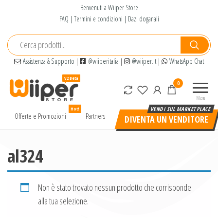
Salta
Benvenuti a Wiiper Store
e
FAQ
|
Termini e condizioni
|
Dazi doganali
vai
al
contenuto
Assistenza & Supporto
|
@wiiperitalia
|
@wiiper.it
|
WhatsApp Chat
Wiiper
Il miglior
0
Store
shopping
Menu
online di
Hot!
alta
Offerte e Promozioni
Partners
DIVENTA UN VENDITORE
qualità e
a basso
prezzo
al324
Non è stato trovato nessun prodotto che corrisponde
alla tua selezione.