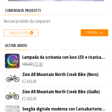
CONFRONTA PRODOTTI
Nessun prodotto da comparare
COMPARA
CANCELLA TUTTI
ULTIMI ARRIVI
Lampada da scrivania con luce LED e ricarica
wireless
€
80,00
€
72,00
Zion All Mountain North Creek Bike (Nero)
€
2.430,00
Zion All Mountain North Creek Bike (Giallo)
€
2.430,00
Sveglia digitale moderna con Caricabatterie