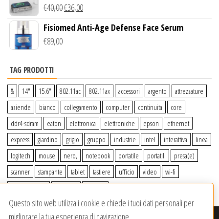
Wireless Qi
€
40,00
€
36,00
Fisiomed Anti-Age Defense Face Serum
€
89,00
TAG PRODOTTI
&
14″
15.6″
802.11ac
802.11ax
accessori
argento
attrezzature
aziende
bianco
collegamento
computer
continuita
core
ddr4-sdram
eaton
elettronica
elettroniche
epson
ethernet
express
giardino
grigio
gruppo
industrie
intel
interattiva
linea
logitech
mouse
nero,
notebook
portatile
portatili
presa(e)
scanner
stampante
tablet
tastiere
ufficio
video
wi-fi
wiiperdelivery
Windows
wireless
Questo sito web utilizza i cookie e chiede i tuoi dati personali per
migliorare la tua esperienza di navigazione.