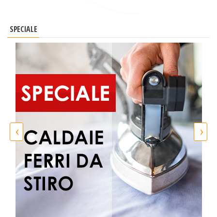
SPECIALE
‹
›