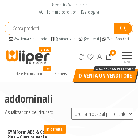
Salta
Benvenuti a Wiiper Store
e
FAQ
|
Termini e condizioni
|
Dazi doganali
vai
al
contenuto
Assistenza & Supporto
|
@wiiperitalia
|
@wiiper.it
|
WhatsApp Chat
Wiiper
Il miglior
0
Store
shopping
Menu
online di
Hot!
alta
Offerte e Promozioni
Partners
DIVENTA UN VENDITORE
qualità e
a basso
prezzo
addominali
Visualizzazione del risultato
In offerta!
GYMForm ABS & Core
Plus – Cintura per la