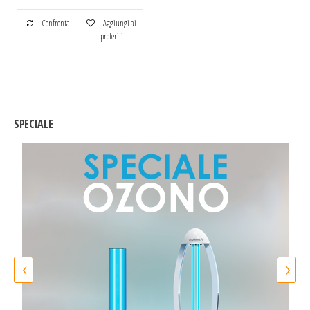
Confronta
Aggiungi ai
preferiti
SPECIALE
‹
›