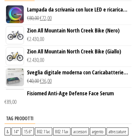
Lampada da scrivania con luce LED e ricarica
wireless
€
80,00
€
72,00
Zion All Mountain North Creek Bike (Nero)
€
2.430,00
Zion All Mountain North Creek Bike (Giallo)
€
2.430,00
Sveglia digitale moderna con Caricabatterie
Wireless Qi
€
40,00
€
36,00
Fisiomed Anti-Age Defense Face Serum
€
89,00
TAG PRODOTTI
&
14″
15.6″
802.11ac
802.11ax
accessori
argento
attrezzature