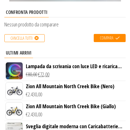
CONFRONTA PRODOTTI
Nessun prodotto da comparare
COMPARA
CANCELLA TUTTI
ULTIMI ARRIVI
Lampada da scrivania con luce LED e ricarica
wireless
€
80,00
€
72,00
Zion All Mountain North Creek Bike (Nero)
€
2.430,00
Zion All Mountain North Creek Bike (Giallo)
€
2.430,00
Sveglia digitale moderna con Caricabatterie