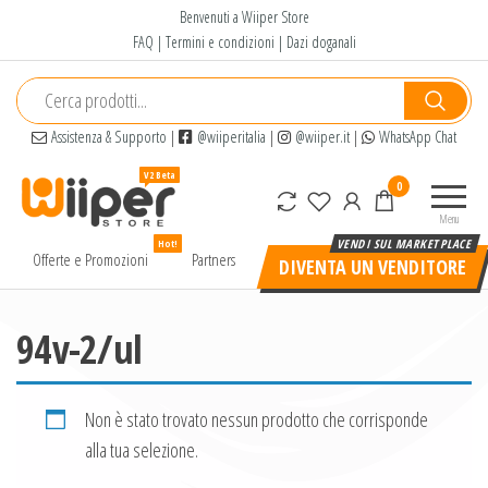
Salta
Benvenuti a Wiiper Store
e
FAQ
|
Termini e condizioni
|
Dazi doganali
vai
al
contenuto
Assistenza & Supporto
|
@wiiperitalia
|
@wiiper.it
|
WhatsApp Chat
Wiiper
Il miglior
0
Store
shopping
Menu
online di
Hot!
alta
Offerte e Promozioni
Partners
DIVENTA UN VENDITORE
qualità e
a basso
prezzo
94v-2/ul
Non è stato trovato nessun prodotto che corrisponde
alla tua selezione.