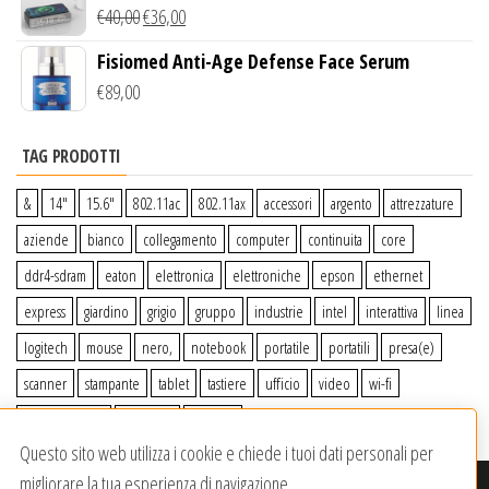
Wireless Qi
€
40,00
€
36,00
Fisiomed Anti-Age Defense Face Serum
€
89,00
TAG PRODOTTI
&
14″
15.6″
802.11ac
802.11ax
accessori
argento
attrezzature
aziende
bianco
collegamento
computer
continuita
core
ddr4-sdram
eaton
elettronica
elettroniche
epson
ethernet
express
giardino
grigio
gruppo
industrie
intel
interattiva
linea
logitech
mouse
nero,
notebook
portatile
portatili
presa(e)
scanner
stampante
tablet
tastiere
ufficio
video
wi-fi
wiiperdelivery
Windows
wireless
Questo sito web utilizza i cookie e chiede i tuoi dati personali per
migliorare la tua esperienza di navigazione.