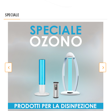
SPECIALE
‹
›