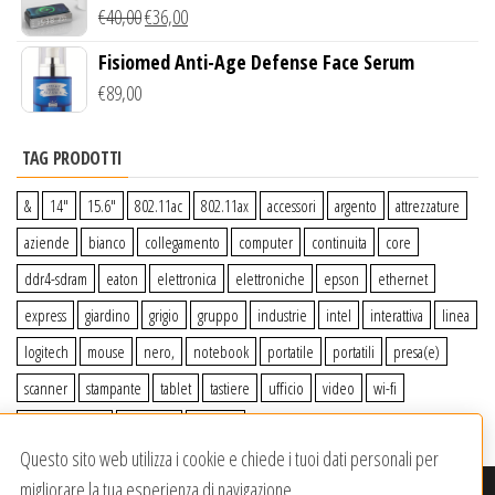
Wireless Qi
€
40,00
€
36,00
Fisiomed Anti-Age Defense Face Serum
€
89,00
TAG PRODOTTI
&
14″
15.6″
802.11ac
802.11ax
accessori
argento
attrezzature
aziende
bianco
collegamento
computer
continuita
core
ddr4-sdram
eaton
elettronica
elettroniche
epson
ethernet
express
giardino
grigio
gruppo
industrie
intel
interattiva
linea
logitech
mouse
nero,
notebook
portatile
portatili
presa(e)
scanner
stampante
tablet
tastiere
ufficio
video
wi-fi
wiiperdelivery
Windows
wireless
Questo sito web utilizza i cookie e chiede i tuoi dati personali per
migliorare la tua esperienza di navigazione.