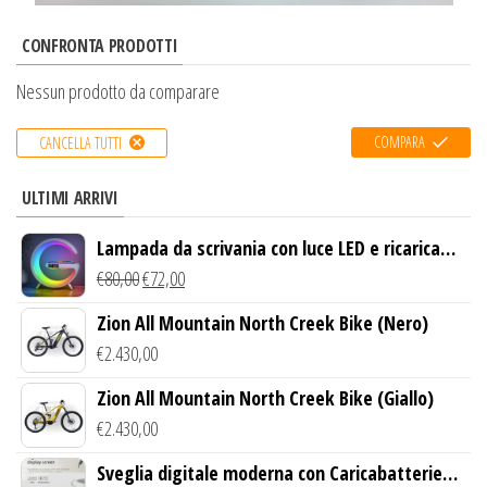
CONFRONTA PRODOTTI
Nessun prodotto da comparare
COMPARA
CANCELLA TUTTI
ULTIMI ARRIVI
Lampada da scrivania con luce LED e ricarica
wireless
€
80,00
€
72,00
Zion All Mountain North Creek Bike (Nero)
€
2.430,00
Zion All Mountain North Creek Bike (Giallo)
€
2.430,00
Sveglia digitale moderna con Caricabatterie