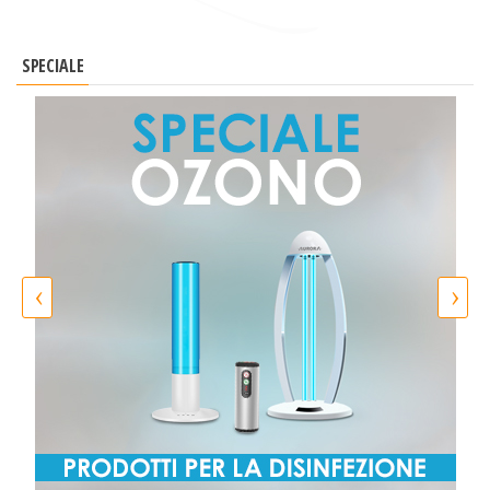
SPECIALE
‹
›