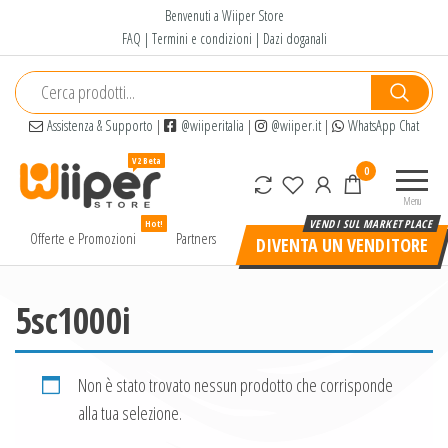
Salta
Benvenuti a Wiiper Store
e
FAQ
|
Termini e condizioni
|
Dazi doganali
vai
al
contenuto
Assistenza & Supporto
|
@wiiperitalia
|
@wiiper.it
|
WhatsApp Chat
Wiiper
Il miglior
0
Store
shopping
Menu
online di
Hot!
alta
Offerte e Promozioni
Partners
DIVENTA UN VENDITORE
qualità e
a basso
prezzo
5sc1000i
Non è stato trovato nessun prodotto che corrisponde
alla tua selezione.