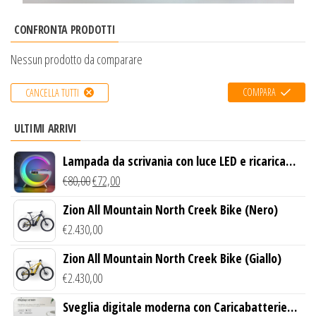
CONFRONTA PRODOTTI
Nessun prodotto da comparare
COMPARA
CANCELLA TUTTI
ULTIMI ARRIVI
Lampada da scrivania con luce LED e ricarica
wireless
€
80,00
€
72,00
Zion All Mountain North Creek Bike (Nero)
€
2.430,00
Zion All Mountain North Creek Bike (Giallo)
€
2.430,00
Sveglia digitale moderna con Caricabatterie