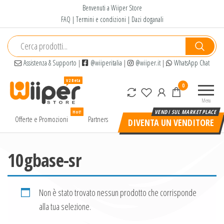
Salta
Benvenuti a Wiiper Store
e
FAQ
|
Termini e condizioni
|
Dazi doganali
vai
al
contenuto
Assistenza & Supporto
|
@wiiperitalia
|
@wiiper.it
|
WhatsApp Chat
Wiiper
Il miglior
0
Store
shopping
Menu
online di
Hot!
alta
Offerte e Promozioni
Partners
DIVENTA UN VENDITORE
qualità e
a basso
prezzo
10gbase-sr
Non è stato trovato nessun prodotto che corrisponde
alla tua selezione.