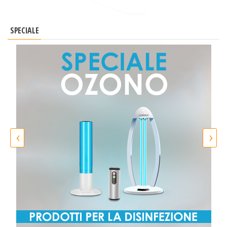
SPECIALE
‹
›