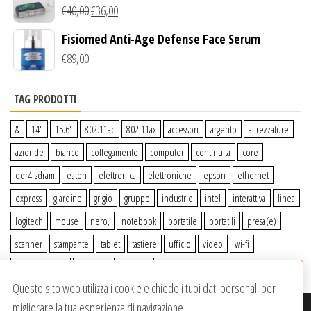
Wireless Qi
€
40,00
€
36,00
Fisiomed Anti-Age Defense Face Serum
€
89,00
TAG PRODOTTI
&
14″
15.6″
802.11ac
802.11ax
accessori
argento
attrezzature
aziende
bianco
collegamento
computer
continuita
core
ddr4-sdram
eaton
elettronica
elettroniche
epson
ethernet
express
giardino
grigio
gruppo
industrie
intel
interattiva
linea
logitech
mouse
nero,
notebook
portatile
portatili
presa(e)
scanner
stampante
tablet
tastiere
ufficio
video
wi-fi
wiiperdelivery
Windows
wireless
Questo sito web utilizza i cookie e chiede i tuoi dati personali per
migliorare la tua esperienza di navigazione.