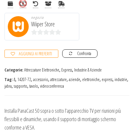
negozio
Wiiper Store
0
s
Confronta
AGGIUNGI AI PREFERITI
u
5
Categorie:
Attrezzature Elettroniche
,
Express
,
Industrie & Aziende
Tag:
&
,
14207-72
,
accessorio
,
attrezzature
,
aziende
,
elettroniche
,
express
,
industrie
,
jabra
,
supporto
,
tavolo
,
videoconferenza
Installa PanaCast 50 sopra o sotto l’apparecchio TV per riunioni più
flessibili e dinamiche, usando il supporto di montaggio schermo
conforme a VESA.