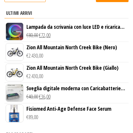
ULTIMI ARRIVI
Lampada da scrivania con luce LED e ricarica
wireless
€
80,00
€
72,00
Zion All Mountain North Creek Bike (Nero)
€
2.430,00
Zion All Mountain North Creek Bike (Giallo)
€
2.430,00
Sveglia digitale moderna con Caricabatterie
Wireless Qi
€
40,00
€
36,00
Fisiomed Anti-Age Defense Face Serum
€
89,00