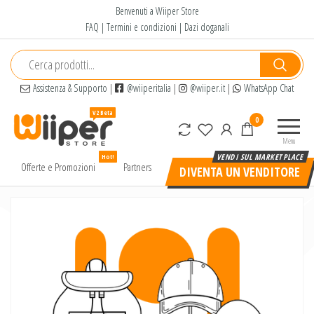
Salta
Benvenuti a Wiiper Store
e
FAQ
|
Termini e condizioni
|
Dazi doganali
vai
al
contenuto
Assistenza & Supporto
|
@wiiperitalia
|
@wiiper.it
|
WhatsApp Chat
Wiiper
Il miglior
0
Store
shopping
Menu
online di
Hot!
alta
Offerte e Promozioni
Partners
DIVENTA UN VENDITORE
qualità e
a basso
prezzo