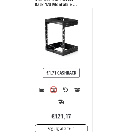
Rack 12U Montabile a
parete – Profondità
regolabile da 30 a 50cm
€
1,71
CASHBACK
€
171,17
Aggiungi al carrello