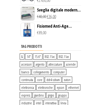
Creek Bike (Giallo)
€
2.430,00
Sveglia digitale moderna
con Caricabatterie
€
40,00
€
36,00
Wireless Qi
Fisiomed Anti-Age
Defense Face Serum
€
89,00
TAG PRODOTTI
&
14″
15.6″
802.11ac
802.11ax
accessori
argento
attrezzature
aziende
bianco
collegamento
computer
continuita
core
ddr4-sdram
eaton
elettronica
elettroniche
epson
ethernet
express
giardino
grigio
gruppo
industrie
intel
interattiva
linea