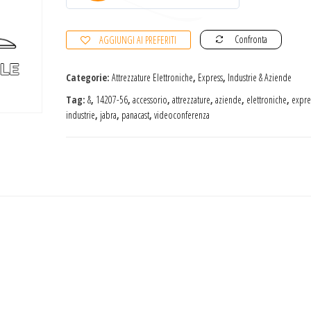
0
s
Confronta
AGGIUNGI AI PREFERITI
u
5
Categorie:
Attrezzature Elettroniche
,
Express
,
Industrie & Aziende
Tag:
&
,
14207-56
,
accessorio
,
attrezzature
,
aziende
,
elettroniche
,
expre
industrie
,
jabra
,
panacast
,
videoconferenza