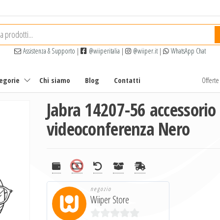
Assistenza & Supporto
|
@wiiperitalia
|
@wiiper.it
|
WhatsApp Chat
tegorie
Chi siamo
Blog
Contatti
Offert
Jabra 14207-56 accessorio
videoconferenza Nero
negozio
Wiiper Store