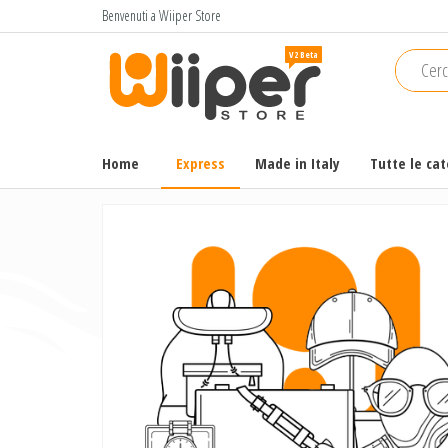
Salta
Benvenuti a Wiiper Store
e
Wiiper
Il miglior
vai
shopping
Store
al
online di
contenuto
alta
qualità e
Home
Express
Made in Italy
Tutte le ca
a basso
prezzo