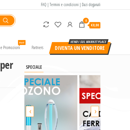
FAQ
|
Termini e condizioni
|
Dazi doganali
0
€0,00
Hot!
e e Promozioni
Partners
DIVENTA UN VENDITORE
 per
SPECIALE
‹
›