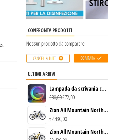
CONFRONTA PRODOTTI
Nessun prodotto da comparare
ss
,
COMPARA
CANCELLA TUTTI
ULTIMI ARRIVI
Lampada da scrivania con
luce LED e ricarica
€
80,00
€
72,00
wireless
Zion All Mountain North
Creek Bike (Nero)
€
2.430,00
Zion All Mountain North