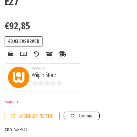
E27
€
92,85
€
0,93
CASHBACK
negozio
Wiiper Store
0
s
Esaurito
u
Confronta
AGGIUNGI AI PREFERITI
5
COD:
5483933