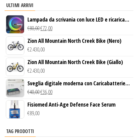
ULTIMI ARRIVI
Lampada da scrivania con luce LED e ricarica
wireless
€
80,00
€
72,00
Zion All Mountain North Creek Bike (Nero)
€
2.430,00
Zion All Mountain North Creek Bike (Giallo)
€
2.430,00
Sveglia digitale moderna con Caricabatterie
Wireless Qi
€
40,00
€
36,00
Fisiomed Anti-Age Defense Face Serum
€
89,00
TAG PRODOTTI