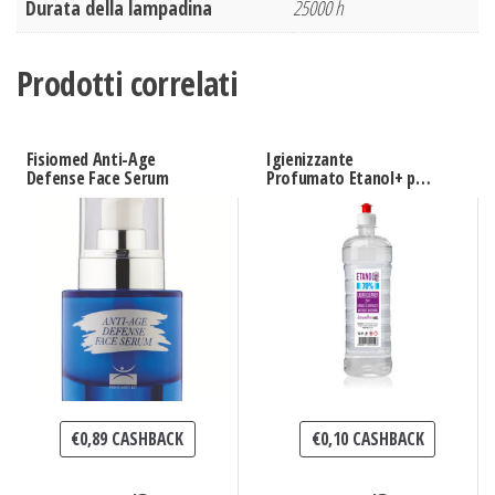
Durata della lampadina
25000 h
Prodotti correlati
Fisiomed Anti-Age
Igienizzante
Defense Face Serum
Profumato Etanol+ per
Mani e Superfici
Utilizzo Senza Acqua
€
0,89
CASHBACK
€
0,10
CASHBACK