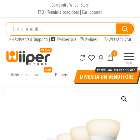
Salta
Benvenuti a Wiiper Store
e
FAQ
|
Termini e condizioni
|
Dazi doganali
vai
al
contenuto
Assistenza & Supporto
|
@wiiperitalia
|
@wiiper.it
|
WhatsApp Chat
Wiiper
Il miglior
0
Store
shopping
Menu
online di
Hot!
alta
Offerte e Promozioni
Partners
DIVENTA UN VENDITORE
qualità e
a basso
prezzo